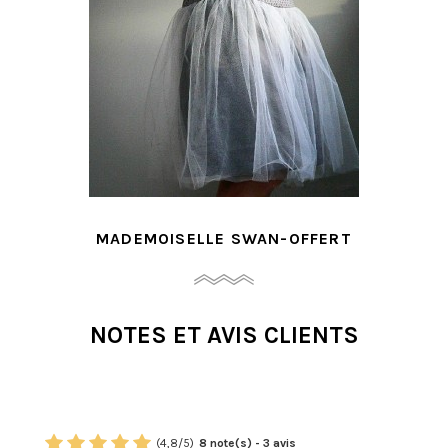
MADEMOISELLE SWAN-OFFERT
NOTES ET AVIS CLIENTS
(
4,8
/
5
)
8
note(s) -
3
avis