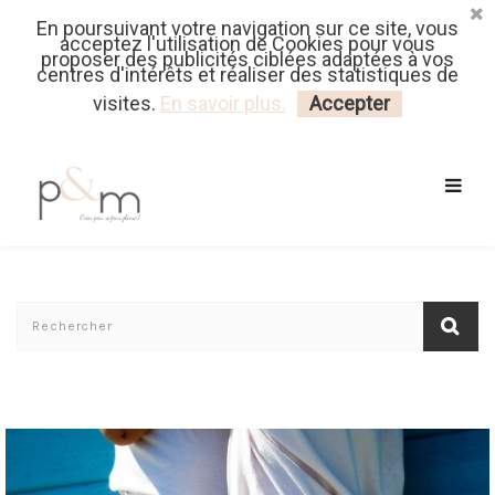
En poursuivant votre navigation sur ce site, vous
Fr
| En
Euro
| USD
acceptez l'utilisation de Cookies pour vous
proposer des publicités ciblées adaptées à vos
centres d'intérêts et réaliser des statistiques de
MON PANIER
CONNECTEZ-VOUS
visites.
En savoir plus.
Accepter