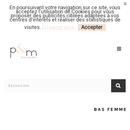
En poursuivant votre navigation sur ce site, vous
Fr
| En
Euro
| USD
acceptez l'utilisation de Cookies pour vous
proposer des publicités ciblées adaptées à vos
centres d'intérêts et réaliser des statistiques de
MON PANIER
CONNECTEZ-VOUS
visites.
En savoir plus.
Accepter
Accueil
/
Patrons Couture Femme
Bas Femme
BAS FEMME