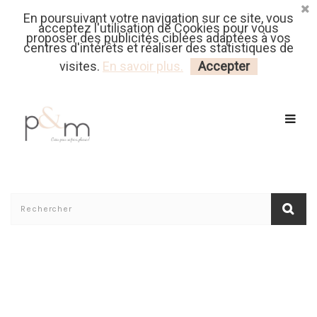
En poursuivant votre navigation sur ce site, vous
Fr
| En
Euro
| USD
acceptez l'utilisation de Cookies pour vous
proposer des publicités ciblées adaptées à vos
centres d'intérêts et réaliser des statistiques de
MON PANIER
CONNECTEZ-VOUS
visites.
En savoir plus.
Accepter
Accueil
/
Le Materiel