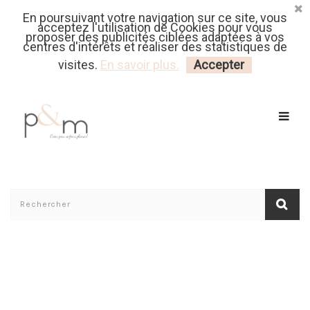
En poursuivant votre navigation sur ce site, vous
Fr
| En
Euro
| USD
acceptez l'utilisation de Cookies pour vous
proposer des publicités ciblées adaptées à vos
centres d'intérêts et réaliser des statistiques de
MON PANIER
CONNECTEZ-VOUS
visites.
En savoir plus.
Accepter
Accueil
/
Livraison Des Patrons Pochette B2C