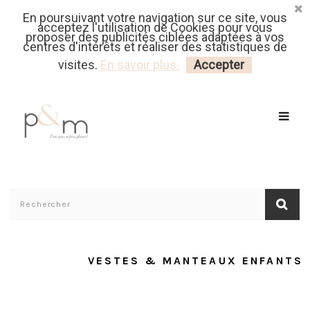
En poursuivant votre navigation sur ce site, vous
Fr
| En
Euro
| USD
acceptez l'utilisation de Cookies pour vous
proposer des publicités ciblées adaptées à vos
centres d'intérêts et réaliser des statistiques de
MON PANIER
CONNECTEZ-VOUS
visites.
En savoir plus.
Accepter
Accueil
/
Patrons Couture Enfant
Vestes & Manteaux
VESTES & MANTEAUX ENFANTS
Enfants