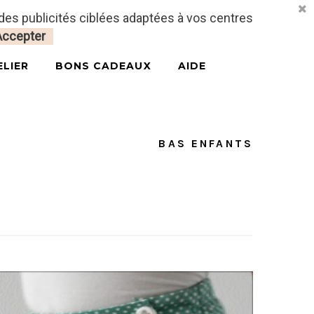
 des publicités ciblées adaptées à vos centres
CONNECTEZ-VOUS
MON PANIER
0
Accepter
ELIER
BONS CADEAUX
AIDE
BAS ENFANTS