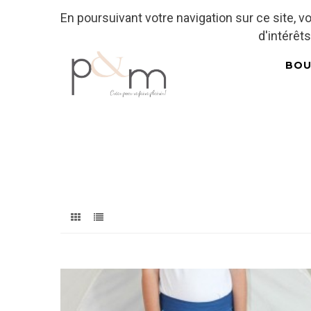
En poursuivant votre navigation sur ce site, 
Fr
| En
Euro
| USD
d'intérêts
BOU
Accueil
/
Patrons Couture Enfant
Bas Enfants