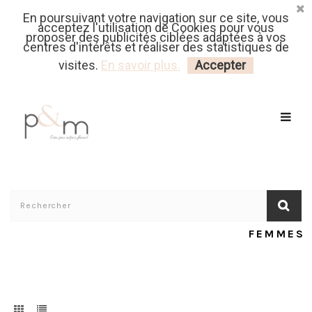
En poursuivant votre navigation sur ce site, vous
Fr
| En
Euro
| USD
acceptez l'utilisation de Cookies pour vous
proposer des publicités ciblées adaptées à vos
centres d'intérêts et réaliser des statistiques de
MON PANIER
CONNECTEZ-VOUS
visites.
En savoir plus.
Accepter
FEMMES
Accueil
/
Tutoriels
Femmes