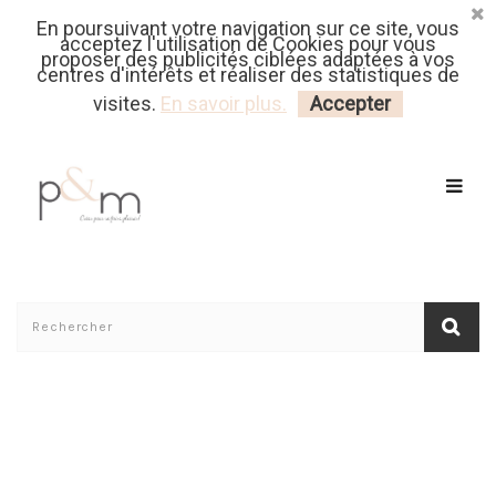
En poursuivant votre navigation sur ce site, vous
Fr
| En
Euro
| USD
acceptez l'utilisation de Cookies pour vous
proposer des publicités ciblées adaptées à vos
centres d'intérêts et réaliser des statistiques de
MON PANIER
CONNECTEZ-VOUS
visites.
En savoir plus.
Accepter
Accueil
/
Avis De La Boutique