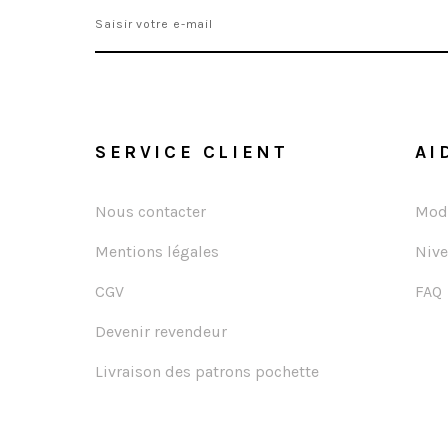
SERVICE CLIENT
AI
Nous contacter
Mode
Mentions légales
Nive
CGV
FAQ
Devenir revendeur
Livraison des patrons pochette