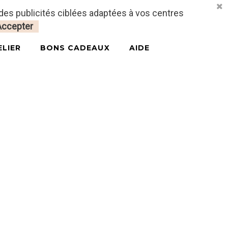
 des publicités ciblées adaptées à vos centres
CONNECTEZ-VOUS
MON PANIER
0
Accepter
ELIER
BONS CADEAUX
AIDE