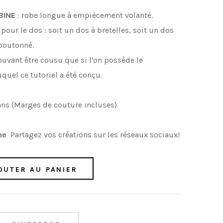
BINE
: robe longue à empiècement volanté.
 pour le dos : soit un dos à bretelles, soit un dos
 boutonné
.
ouvant être cousu que si l'on possède le
uquel ce tutoriel a été conçu.
2 ans (Marges de couture incluses)
ine
Partagez vos créations sur les réseaux sociaux!
OUTER AU PANIER