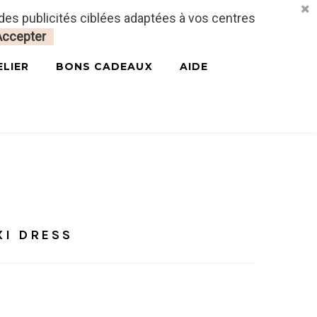
 des publicités ciblées adaptées à vos centres
CONNECTEZ-VOUS
MON PANIER
0
Accepter
ELIER
BONS CADEAUX
AIDE
INE - MAXI DRESS
XI DRESS