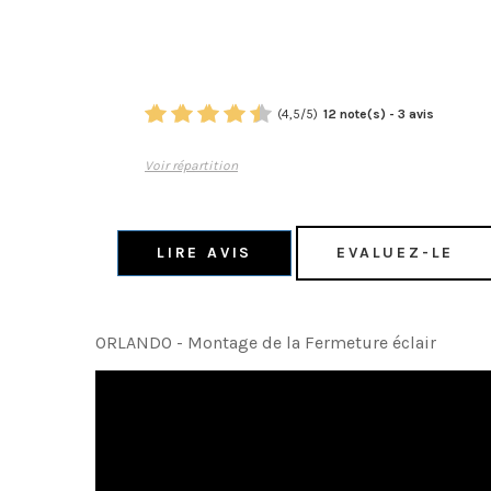
(
4,5
/
5
)
12
note(s) -
3
avis
Voir répartition
LIRE AVIS
EVALUEZ-LE
ORLANDO - Montage de la Fermeture éclair