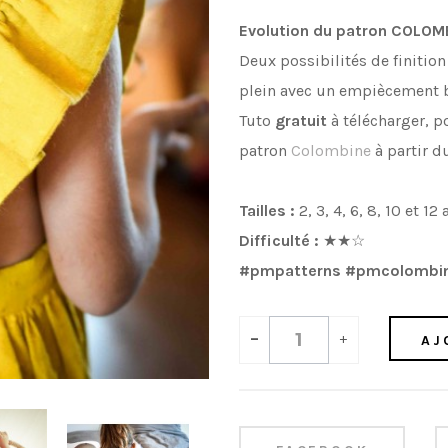
Evolution du patron COLOM
Deux possibilités de finition
plein avec un empiècement
Tuto
gratuit
à télécharger, p
patron
Colombine
à partir d
Tailles :
2, 3, 4, 6, 8, 10 et 1
Difficulté :
★★☆
#pmpatterns #pmcolomb
-
+
AJ