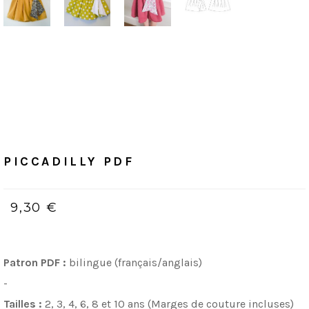
Accueil
/
PDF (bilingue, Français & Anglais)
PICCADILLY
PDF
PICCADILLY PDF
9,30 €
Patron PDF :
bilingue (français/anglais)
-
Tailles :
2, 3, 4, 6, 8 et 10 ans (Marges de couture incluses)