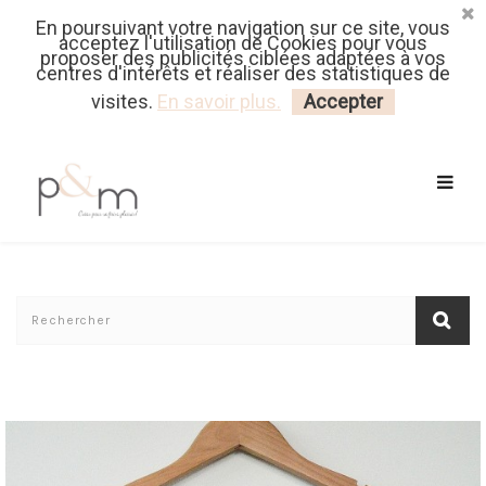
En poursuivant votre navigation sur ce site, vous
Fr
| En
Euro
| USD
acceptez l'utilisation de Cookies pour vous
proposer des publicités ciblées adaptées à vos
centres d'intérêts et réaliser des statistiques de
MON PANIER
CONNECTEZ-VOUS
visites.
En savoir plus.
Accepter