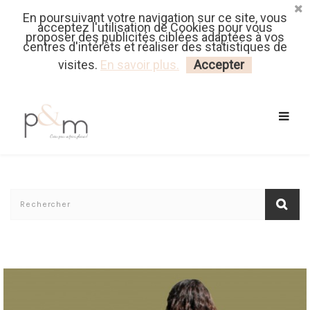
En poursuivant votre navigation sur ce site, vous
Fr
| En
Euro
| USD
acceptez l'utilisation de Cookies pour vous
proposer des publicités ciblées adaptées à vos
centres d'intérêts et réaliser des statistiques de
MON PANIER
CONNECTEZ-VOUS
visites.
En savoir plus.
Accepter