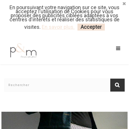
En poursuivant votre navigation sur ce site, vous
Fr
| En
Euro
| USD
acceptez l'utilisation de Cookies pour vous
proposer des publicités ciblées adaptées à vos
centres d'intérêts et réaliser des statistiques de
MON PANIER
CONNECTEZ-VOUS
visites.
En savoir plus.
Accepter