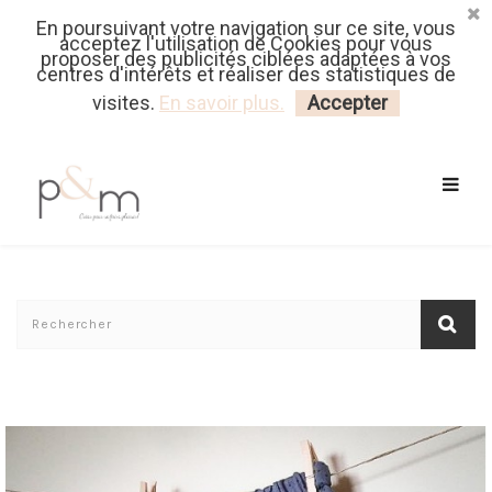
En poursuivant votre navigation sur ce site, vous
Fr
| En
Euro
| USD
acceptez l'utilisation de Cookies pour vous
proposer des publicités ciblées adaptées à vos
centres d'intérêts et réaliser des statistiques de
MON PANIER
CONNECTEZ-VOUS
visites.
En savoir plus.
Accepter