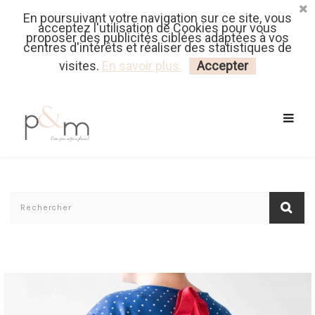
En poursuivant votre navigation sur ce site, vous
Fr
| En
Euro
| USD
acceptez l'utilisation de Cookies pour vous
proposer des publicités ciblées adaptées à vos
centres d'intérêts et réaliser des statistiques de
MON PANIER
CONNECTEZ-VOUS
visites.
En savoir plus.
Accepter