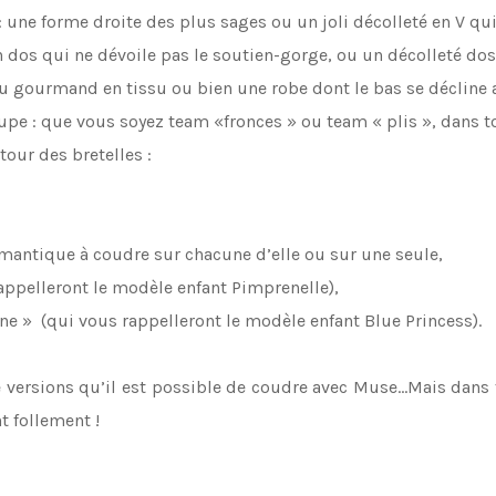
 une forme droite des plus sages ou un joli décolleté en V qui
n dos qui ne dévoile pas le soutien-gorge, ou un décolleté do
peu gourmand en tissu ou bien une robe dont le bas se décline
e jupe : que vous soyez team «fronces » ou team « plis », dans 
our des bretelles :
omantique à coudre sur chacune d’elle ou sur une seule,
rappelleront le modèle enfant Pimprenelle),
ne » (qui vous rappelleront le modèle enfant Blue Princess).
versions qu’il est possible de coudre avec Muse…Mais dans to
t follement !