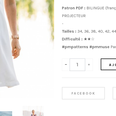
Patron PDF :
BILINGUE (franç
PROJECTEUR
-
Tailles :
34, 36, 38, 40, 42, 4
Difficulté :
★
★
☆
#pmpatterns #pmmuse
Par
-
+
AJ
FACEBOOK