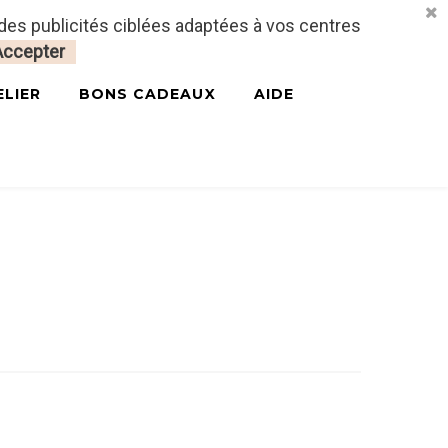
 des publicités ciblées adaptées à vos centres
CONNECTEZ-VOUS
MON PANIER
0
Accepter
ELIER
BONS CADEAUX
AIDE
çais & Anglais)
MUSE PDF