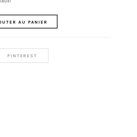
iaux!
OUTER AU PANIER
PINTEREST