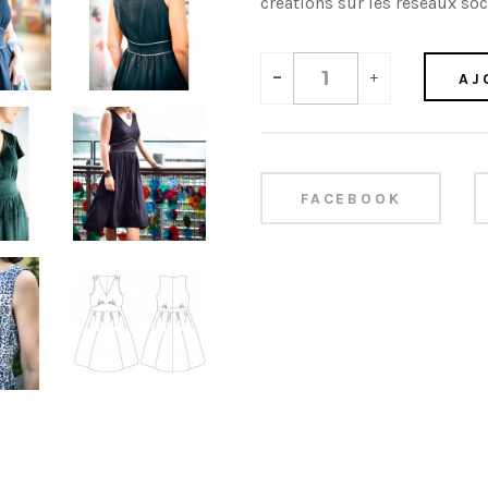
créations sur les réseaux soc
-
+
AJ
FACEBOOK