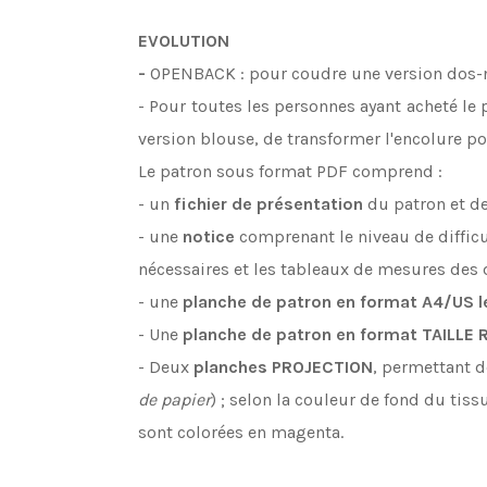
EVOLUTION
-
OPENBACK : pour coudre une version dos-nu
- Pour toutes les personnes ayant acheté le p
version blouse, de transformer l'encolure p
Le patron sous format PDF comprend :
- un
fichier de présentation
du patron et de
- une
notice
comprenant le niveau de difficul
nécessaires et les tableaux de mesures des di
- une
planche de patron en format A4/US l
- Une
planche de patron en format TAILLE 
- Deux
planches
PROJECTION
, permettant d
de papier
) ; selon la couleur de fond du tis
sont colorées en magenta.