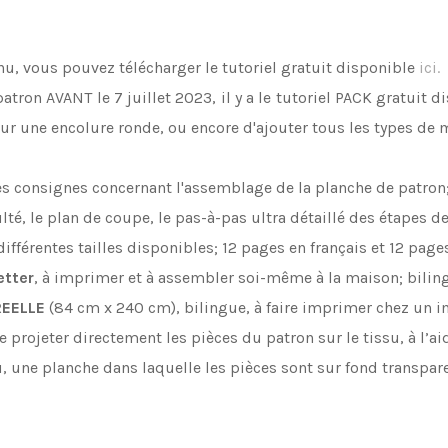
, vous pouvez télécharger le tutoriel gratuit disponible
ici.
atron AVANT le 7 juillet 2023, il y a le tutoriel PACK gratuit 
our une encolure ronde, ou encore d'ajouter tous les types de
s consignes concernant l'assemblage de la planche de patron; 
té, le plan de coupe, le pas-à-pas ultra détaillé des étapes d
fférentes tailles disponibles; 12 pages en français et 12 page
etter
, à imprimer et à assembler soi-même à la maison; bilin
REELLE
(84 cm x 240 cm), bilingue, à faire imprimer chez un 
e projeter directement les pièces du patron sur le tissu, à l’a
su, une planche dans laquelle les pièces sont sur fond transpar