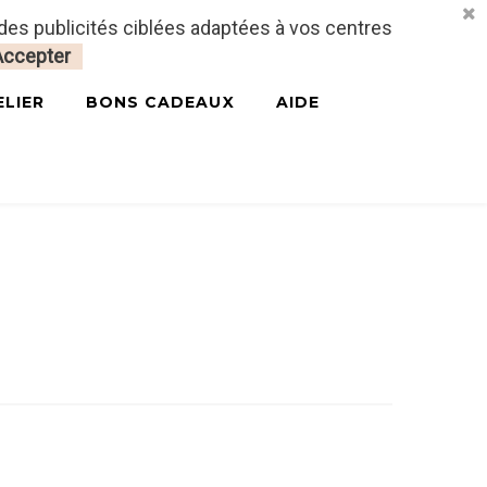
 des publicités ciblées adaptées à vos centres
CONNECTEZ-VOUS
MON PANIER
0
Accepter
ELIER
BONS CADEAUX
AIDE
çais & Anglais)
JOSEPHINE PDF