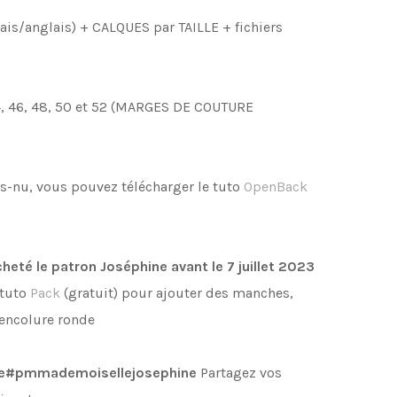
ais/anglais) + CALQUES par TAILLE + fichiers
44, 46, 48, 50 et 52 (MARGES DE COUTURE
-nu, vous pouvez télécharger le tuto
OpenBack
heté le patron Joséphine avant le 7 juillet 2023
 tuto
Pack
(gratuit)
pour ajouter des manches,
n encolure ronde
e
#pmmademoisellejosephine
Partagez vos