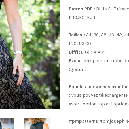
Patron PDF :
BILINGUE (franç
PROJECTEUR
-
Tailles :
34, 36, 38, 40, 42, 
INCLUSES)
Difficulté :
★★
☆
Evolution :
pour une robe dos
(gratuit)
-
Pour les personnes ayant ac
:
vous pouvez télécharger le
avoir l'option top et l'optio
-
#pmpatterns
#pmjosephin